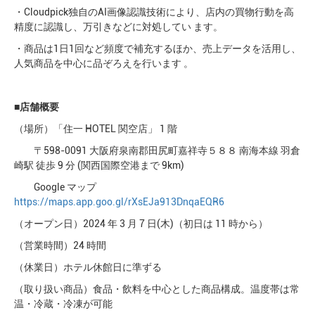
・Cloudpick独⾃のAI画像認識技術により、店内の買物⾏動を⾼
精度に認識し、万引きなどに対処してい ます。
・商品は1⽇1回など頻度で補充するほか、売上データを活⽤し、
⼈気商品を中⼼に品ぞろえを⾏います 。
■
店舗概要
（場所）「住⼀ HOTEL 関空店」 1 階
〒598-0091 ⼤阪府泉南郡⽥尻町嘉祥寺５８８ 南海本線 ⽻倉
崎駅 徒歩 9 分 (関⻄国際空港まで 9km)
Google マップ
https://maps.app.goo.gl/rXsEJa913DnqaEQR6
（オープン⽇）2024 年 3 ⽉ 7 ⽇(⽊)（初⽇は 11 時から）
（営業時間）24 時間
（休業⽇）ホテル休館⽇に準ずる
（取り扱い商品）⾷品・飲料を中⼼とした商品構成。温度帯は常
温・冷蔵・冷凍が可能