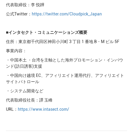
代表取締役：李 悦韡
公式Twitter：
https://twitter.com/Cloudpick_Japan
■
インタセクト・コミュニケーションズ概要
住所：東京都千代⽥区神⽥⼩川町 3 丁⽬ 1 番地 B・M ビル 5F
事業内容：
・中国本⼟ ・台湾を主軸とした海外プロモーション・インバウ
ンド(訪⽇誘客)⽀援
・中国向け越境 EC、アフィリエイト運⽤代⾏、アフィリエイト
サイトパトロール
・システム開発など
代表取締役社⻑：譚 ⽟峰
URL：
https://www.intasect.com/