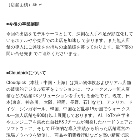
（店舗⾯積）45 ㎡
■
今後の事業展開
今回の出店をモデルケースとして、深刻な⼈⼿不⾜が顕在化して
いるホテルや⼩売店での出店を加速し て参ります。また無⼈店
舗の導⼊にご興味をお持ちの企業様を募っております。最下部の
問い合せ先ま でご連絡くださいませ。
■
Cloudpickについて
Cloudpick（本社：中国・上海）は買い物体験およびリアル店舗
の破壊的デジタル変⾰をミッションに、 ウォークスルー無⼈店
舗などの店舗DXソリューションを⼿がける会社です。現在、⽇
本(東京、神奈川、 ⼤阪、福岡、⻑野、⽯川など)、アメリカ、ド
イツ、シンガポール、韓国、中国など世界19か国でウォー クス
ルー無⼈店舗を900軒以上展開しております。 AI、IoTの科学者
やエンジニアを集めた⾃社R&Dチームが開発したハードウェアと
ソフトウェア、そして 圧倒的な導⼊実績から培った店舗運営の
現場ノウハウを駆使し、商品や消費者⾏動などを⾼い精度で認