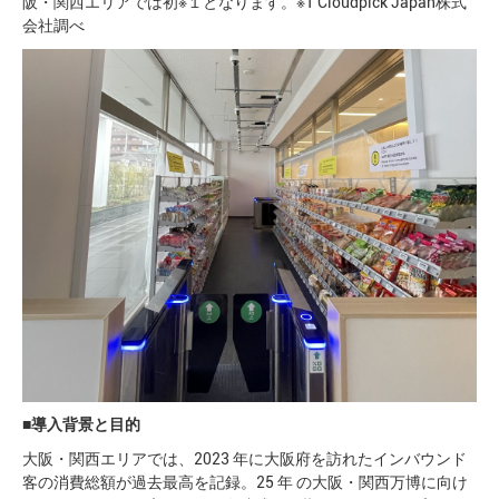
阪・関⻄エリアでは初※１となります。※1 Cloudpick Japan株式
会社調べ
■
導⼊背景と⽬的
⼤阪・関⻄エリアでは、2023 年に⼤阪府を訪れたインバウンド
客の消費総額が過去最⾼を記録。25 年 の⼤阪・関⻄万博に向け