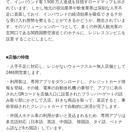
て、インバウンド客 1,500 万⼈達成を⽬指すロードマップも⽰さ
れています。 しかし地元の宿泊業界や飲⾷業界は深刻な⼈⼿不
⾜に直⾯しており、インバウンドの経済効果を吸収で きる⼗分
な受け⼊れ態勢を整えることができるかどうか、懸念されていま
す。そのソリューションの⼀ つとして、多くの外国⼈観光客の
⽞関⼝である関⻄国際空港近くのホテルに、レジレスコンビニを
設置 することにしました。
■
店舗の特徴
・⼈⼿不⾜に対応し、レジがないウォークスルー無⼈店舗として
24時間営業します。
・利⽤客は、専⽤アプリをダウンロードし、クレジットカード情
報を登録。その後、電⾞の⾃動改札機 の要領で、アプリに表⽰
されたQRコードを店舗⼊⼝に設置されたフラッパーゲートの読
み取り部にかざして⼊店。好きな商品を取って、退店すると、事
前登録されたクレジットカードで⾃動的に決済が完了します。
・外国⼈ホテル客の利⽤が多いと⾒込まれるため、専⽤アプリは
多⾔語対応（⽇本語、英語、中国語、 韓国語、タイ語、ベトナ
ム語など6カ国語）しています。