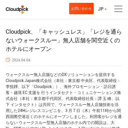
JP
お問い合わせ
Cloudpick、「キャッシュレス」「レジを通ら
ないウォークスルー」無人店舗を関空近くの
ホテルにオープン
2024.04.04
ウォークスルー無⼈店舗などのDXソリューションを提供する
Cloudpick Japan株式会社（本社：東京都 中央区、代表取締役：
李悦韡、以下「Cloudpick」）、海外プロモーション・訪⽇誘
客・越境 EC ⽀援を ⾏うインタセクト・コミュニケーションズ株
式会社（本社：東京都千代⽥区、代表取締役社⻑：譚 ⽟ 峰、以
下 インタセクト）は共同で、ウォークスルー無⼈店舗技術を活
⽤した24Hレジレスコンビニを、3 ⽉ 7 ⽇（⽊）午前11時から関
⻄国際空港近くのホテルにオープンしました。利⽤客がレジを通
らない ウォークスルー型無⼈店舗のホテル内での開設は、⼤