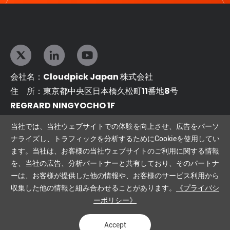
会社名：Cloudpick Japan 株式会社
住 所：東京都中央区日本橋久松町11番地8号
REGRARD NINGYOCHO 1F
cloudpickjapan_info@cloudpick.me
当社では、当社ウェブサイトでの体験を向上させ、広告をパーソ
ナライズし、トラフィックを分析するためにCookieを使用してい
ます。当社は、お客様の当社ウェブサイトのご利用に関する情報
相互リンク：
を、当社の広告、分析パートナーと共有しており、そのパートナ
ーは、お客様が提供した他の情報や、お客様のサービス利用から
AI無人店舗
AI無人物品管理
収集した他の情報と組み合わせることがあります。
《プライバシ
Copyright©2024 Cloudpick Japan株式会社
Powered by Yongsy
ーポリシー》
プライバシーポリシー
法的声明
サイトマップ
Accept