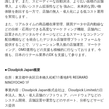
識します。また、スピーディーな⾃動決済、より広い⾯積の店舗
導⼊、より⾼いシステム拡張性などを 強みに、未来的な買い物
体験を創出する⼀⽅で、店舗の無⼈・省⼈化による低コスト運⽤
を実現します 。
また、リアルタイムの商品棚在庫管理、購買データや店内動線な
どの分析・応⽤ができる⾼度なマーケ ティング機能、店舗内に
設置されたデジタルサイネージなどによるスマートなコンテンツ
配信機能など を統合したデジタル店舗管理プラットフォームを
提供することで、ソリューション導⼊後の店舗運営、 マーケテ
ィング、OMO運⽤などの⽀援も積極的に⾏なっております。今
後も、⽇本のリテール業界のDX を⽀援して参ります。
■
Cloudpick
Japan概要
住所：東京都中央区⽇本橋久松町11番地8号 REGRARD
NINGYOCHO 1F
事業内容：Cloudpick Japan株式会社は、Cloudpick Limitedの⽇
本法⼈。無⼈・省⼈店舗のソフトウェ ア、ハードウェアなどの
システム開発、店舗設置や運営などのサポート、分析などサービ
ス提供