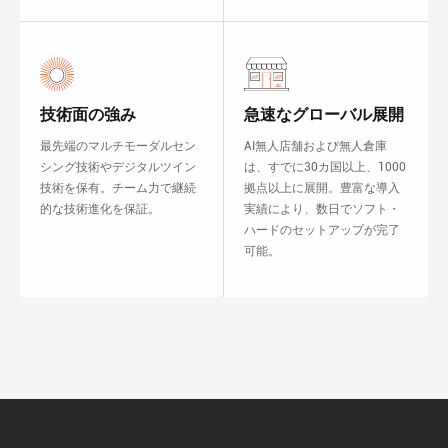
技術面の強み
急速なグローバル展開
最先端のマルチモーダルセン
AI無人店舗および無人倉庫
シング技術やデジタルツイン
は、すでに30カ国以上、1000
技術を保有。チーム力で継続
拠点以上に展開。豊富な導入
的な技術進化を保証。
実績により、数日でソフト・
ハードのセットアップが完了
可能。