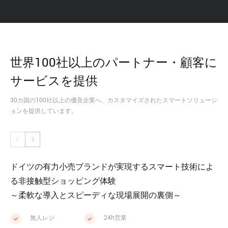
世界100社以上のパートナー・顧客に
サービスを提供
30カ国の100社以上の優良企業へ、カスタマイズされたスマートソリューシ
ョンを提供しています。
ドイツの有力小売ブランドが実現するスマート技術によ
中
る非接触型ショッピング体験
～
～柔軟な導入とスピーディな現場展開の裏側～
化
無人レジ
24h営業