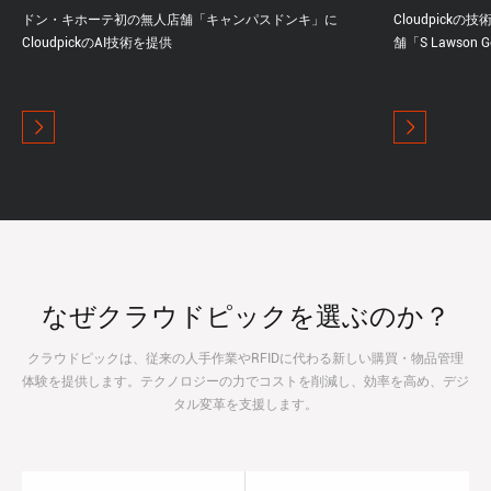
ドン・キホーテ初の無人店舗「キャンパスドンキ」に
Cloudpic
CloudpickのAI技術を提供
舗「S Lawso
なぜクラウドピックを選ぶのか？
クラウドピックは、従来の人手作業やRFIDに代わる新しい購買・物品管理
体験を提供します。テクノロジーの力でコストを削減し、効率を高め、デジ
タル変革を支援します。