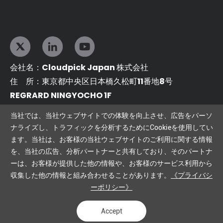
会社名：Cloudpick Japan 株式会社
住 所：東京都中央区日本橋久松町11番地8号
REGRARD NINGYOCHO 1F
cloudpickjapan_info@cloudpick.me
当社では、当社ウェブサイトでの体験を向上させ、広告をパーソ
ナライズし、トラフィックを分析するためにCookieを使用してい
ます。当社は、お客様の当社ウェブサイトのご利用に関する情報
相互リンク：
を、当社の広告、分析パートナーと共有しており、そのパートナ
ーは、お客様が提供した他の情報や、お客様のサービス利用から
AI無人店舗
AI無人物品管理
収集した他の情報と組み合わせることがあります。
《プライバシ
Copyright©2024 Cloudpick Japan株式会社
Powered by Yongsy
ーポリシー》
プライバシーポリシー
法的声明
サイトマップ
Accept