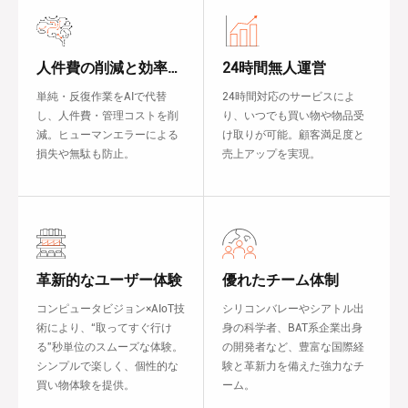
人件費の削減と効率向
24時間無人運営
上
単純・反復作業をAIで代替
24時間対応のサービスによ
し、人件費・管理コストを削
り、いつでも買い物や物品受
減。ヒューマンエラーによる
け取りが可能。顧客満足度と
損失や無駄も防止。
売上アップを実現。
革新的なユーザー体験
優れたチーム体制
コンピュータビジョン×AIoT技
シリコンバレーやシアトル出
術により、“取ってすぐ行け
身の科学者、BAT系企業出身
る”秒単位のスムーズな体験。
の開発者など、豊富な国際経
シンプルで楽しく、個性的な
験と革新力を備えた強力なチ
買い物体験を提供。
ーム。