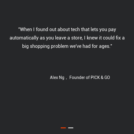
as,
"When I found out about tech that lets you pay
"P
eet
automatically as you leave a store, I knew it could fix a
do
,
big shopping problem we've had for ages."
l
Alex Ng， Founder of PICK & GO