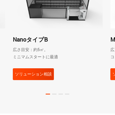
NanoタイプB
M
広さ目安：約5㎡。
広
ミニマムスタートに最適
コ
ソリューション相談