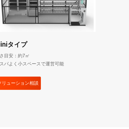
iniタイプ
Baseタ
さ目安：約7㎡
広さ目安：
スパよく小スペースで運営可能
標準型。多
ソリューション相談
ソリュー