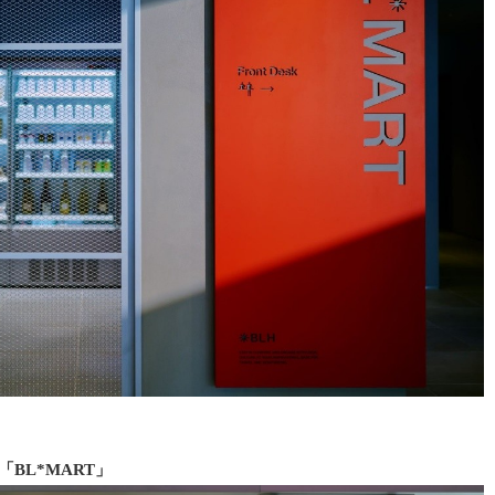
BL*MART」