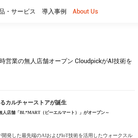
品・サービス
導入事例
About Us
24時営業の無人店舗オープン CloudpickがAI技術を
るカルチャーストアが誕生
」内に無人店舗「BL*MART（ビーエルマート）」がオープン～
udpick）が開発した最先端のAIおよびIoT技術を活用したウォークスル