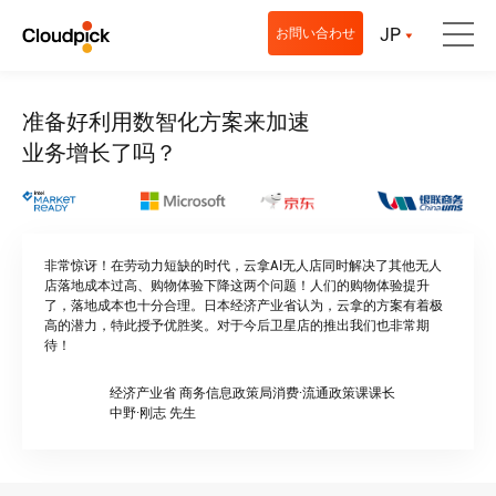
JP
お問い合わせ
准备好利用数智化方案来加速
业务增长了吗？
非常惊讶！在劳动力短缺的时代，云拿AI无人店同时解决了其他无人
店落地成本过高、购物体验下降这两个问题！人们的购物体验提升
了，落地成本也十分合理。日本经济产业省认为，云拿的方案有着极
高的潜力，特此授予优胜奖。对于今后卫星店的推出我们也非常期
待！
经济产业省 商务信息政策局消费·流通政策课课长
中野·刚志 先生