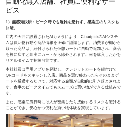
自動化無人店舗、社員に便利なサー
ビス
1）無感知決済：ピーク時でも混雑を恐れず、感染症のリスクも
回避。
店内の天井に設置されたAIカメラにより、CloudpickのAIシステ
ムは買い物行動や商品情報を正確に認識します。消費者が棚から
取った商品は、紐付けられた仮想カートに自動で追加され、商品
を棚に戻すと即座にカートから除外されます。何を購入したかを
リアルタイムで把握可能です。
本社社員は専用アプリを起動し、クレジットカードを紐付けて
QRコードをスキャンし入店。商品を選び終わったらそのままゲ
ートを通過するだけで、対応する金額が自動的に引き落とされま
す。食事のピークタイムでもスムーズに買い物ができる仕組みで
す。
また、感染症流行時には人が密集したり接触するリスクを避ける
ことができ、安心かつ便利な買い物体験を実現しています。