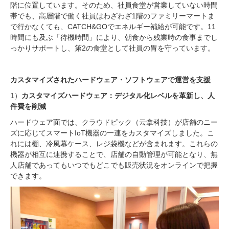
階に位置しています。そのため、社員食堂が営業していない時間
帯でも、高層階で働く社員はわざわざ1階のファミリーマートま
で行かなくても、CATCH&GOでエネルギー補給が可能です。11
時間にも及ぶ「待機時間」により、朝食から残業時の食事までし
っかりサポートし、第2の食堂として社員の胃を守っています。
カスタマイズされたハードウェア・ソフトウェアで運営を支援
1）
カスタマイズハードウェア：デジタル化レベルを革新し、人
件費を削減
ハードウェア面では、クラウドピック（云拿科技）が店舗のニー
ズに応じてスマートIoT機器の一連をカスタマイズしました。こ
れには棚、冷風幕ケース、レジ袋機などが含まれます。これらの
機器が相互に連携することで、店舗の自動管理が可能となり、無
人店舗であってもいつでもどこでも販売状況をオンラインで把握
できます。