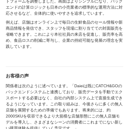
トフォームを調整しました。画面はよりシンプルになり、バック
エンドの計算ロジックも日本の小売業者の標準的な運用方法に対
応させるなど、全体的に使いやすさを追求しています。
例えば、店舗はオンライン上で毎日の生鮮食品のセール情報や新
商品情報を発信でき、スタッフを現場に割り当てての対面販売を
省略できます。これにより本社社員の来店を促進し、販売率を高
め、食品ロスの削減に寄与し、企業の持続可能な発展の理念を実
践しています。
お客様の声
関係者は次のように述べています。「Daieiは既にCATCH&GOの
バックエンドシステムと連携しており、販売データを手動でエク
スポートする必要はなく、自社の内部システム上で直接生成でき
るようになっています。この取り組みは、今後さらに多くの無人
店舗を展開するための準備でもあります。将来的には、約
2000SKUを収容できるより大規模な店舗形態にこの無人店舗モ
デルを導入し、さまざまなシーンの消費者にこれまでにない新し
い購買体験を提供していく予定です。」