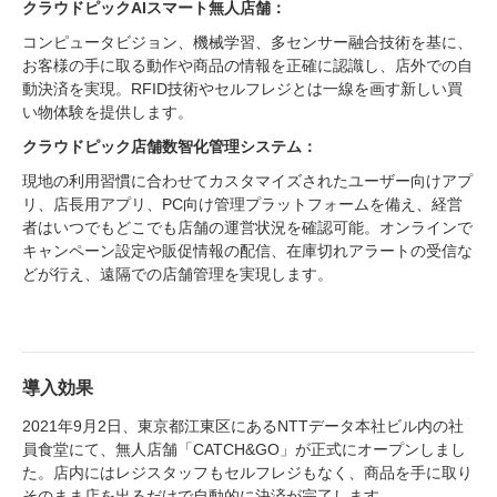
クラウドピックAIスマート無人店舗：
コンピュータビジョン、機械学習、多センサー融合技術を基に、
お客様の手に取る動作や商品の情報を正確に認識し、店外での自
動決済を実現。RFID技術やセルフレジとは一線を画す新しい買
い物体験を提供します。
クラウドピック店舗数智化管理システム：
現地の利用習慣に合わせてカスタマイズされたユーザー向けアプ
リ、店長用アプリ、PC向け管理プラットフォームを備え、経営
者はいつでもどこでも店舗の運営状況を確認可能。オンラインで
キャンペーン設定や販促情報の配信、在庫切れアラートの受信な
どが行え、遠隔での店舗管理を実現します。
導入効果
2021年9月2日、東京都江東区にあるNTTデータ本社ビル内の社
員食堂にて、無人店舗「CATCH&GO」が正式にオープンしまし
た。店内にはレジスタッフもセルフレジもなく、商品を手に取り
そのまま店を出るだけで自動的に決済が完了します。